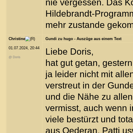
nie vergessen. Das Ko
Hildebrandt-Programm g
mehr zustande geko
Christine
Gundi zu hugo - Auszüge aus einem Text
01.07.2024, 20:44
Liebe Doris,
@ Doris
hat gut getan, gester
ja leider nicht mit a
verstreut in der Gun
und die Nähe zu alle
vermisst, auch wenn i
viele bestürzt und tota
aus Oederan, Patti us