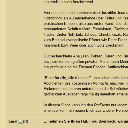
letztendlich auch faszinierend.
Hier schrieben und schreiben nicht bezahlte Journa
Holtzbrinck als Außenstehende über Kultur und Kun
praktischen Erleben, also aus erster Hand, über d
renommierten Schriftstellern, Essayisten, (Drehbu
Hacks, Dieter Noll, Lutz Jahoda, Christa Kozik, 
zum Beispiel evangelische Pfarrer wie Peter Franz
Innsbruck bzw. Wien oder auch Götz Dieckmann .
Gut recherchierte Analysen, Fakten, Daten und Hin
etc., die von den großen privaten Mainstream-Medie
Hauptpfeiler sind die Themen Frieden, Antifaschis
"Einer für alle, alle für einen" - das leben nicht n
Abonnenten des kostenlosen
RotFuchs
aus, weil m
Einkommensstärkeren unterstützen die Schwächere
gedruckten Ausgaben regelmäßig dauerhaft erhalt
In diesem Sinne kann ich den
RotFuchs
nur jedem
einen vollkommen neuen Blick aus anderer Perspe
Sarah
… nehmen Sie Ihren Hut, Frau Baerbock; warum