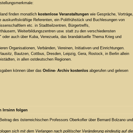
instellungsmerkmale:
land finden monatlich
kostenlose Veranstaltungen
wie Gespräche, Vorträge
auskunftskräftige Referenten, ein Politfrühstück und Buchlesungen von
senschaftlern etc. in Stadtteilzentren, Bürgertreffs,
häusern, Weiterbildungszentren usw. statt zu den verschiedensten
" oder auch über Kuba, Venezuela, das brandaktuelle Thema Krieg und
en Organisationen, Verbänden, Vereinen, Initiativen und Einrichtungen.
ausitz, Bautzen, Cottbus, Dresden, Leipzig, Gera, Rostock, in Berlin allein
eistädten, in allen ostdeutschen Regionen.
sgaben können über das
Online- Archiv kostenlos
abgerufen und gelesen
 Irrsinn folgen
 Beitrag des österreichischen Professors Oberkofler über Bernard Bolzano und
ologen sich mit dem Verlangen nach politischer Veränderung eindeutig auf die