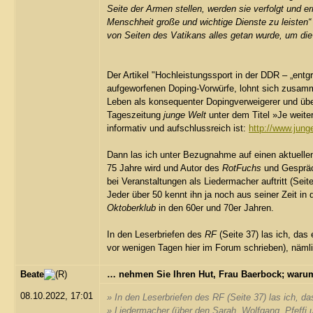
Seite der Armen stellen, werden sie verfolgt und er
Menschheit große und wichtige Dienste zu leisten“
von Seiten des Vatikans alles getan wurde, um die
Der Artikel "Hochleistungssport in der DDR – „entg
aufgeworfenen Doping-Vorwürfe, lohnt sich zusamm
Leben als konsequenter Dopingverweigerer und über
Tageszeitung
junge Welt
unter dem Titel »Je weite
informativ und aufschlussreich ist:
http://www.jung
Dann las ich unter Bezugnahme auf einen aktuellen
75 Jahre wird und Autor des
RotFuchs
und Gespräch
bei Veranstaltungen als Liedermacher auftritt (Seite
Jeder über 50 kennt ihn ja noch aus seiner Zeit i
Oktoberklub
in den 60er und 70er Jahren.
In den Leserbriefen des
RF
(Seite 37) las ich, das 
vor wenigen Tagen hier im Forum schrieben), näml
Beate
… nehmen Sie Ihren Hut, Frau Baerbock; warum
08.10.2022, 17:01
» In den Leserbriefen des
RF
(Seite 37) las ich, da
» Liedermacher (über den Sarah, Wolfgang, Pfeffi u