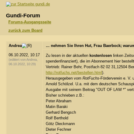
gundi.de
Gundi-Forum
Forums-Ausgangsseite
zurück zum Board
Andrea
… nehmen Sie Ihren Hut, Frau Baerbock; warum
06.10.2022, 10:17
Zu lesen in der aktuellen
kostenlosen
linken Zeitsc
(editiert von Andrea,
spendenfinanziert), die im Abonnement hier bestel
06.10.2022, 10:29)
Vertrieb: Rainer Behr, Postfach 82 02 31,12504 Berl
http://rotfuchs.net/bestellen.html
).
Herausgegeben vom
RotFuchs
-Förderverein e. V.
Arnold Schölzel. U.a. mit dem deutschen Schauspiel
Ausgabe mit seinem Beitrag "OUT OF LAW *" vertr
Bisher schrieben z.B.:
Peter Abraham
Matin Baraki
Gerhard Bengsch
Rolf Berthold
Götz Dieckmann
Dieter Fechner