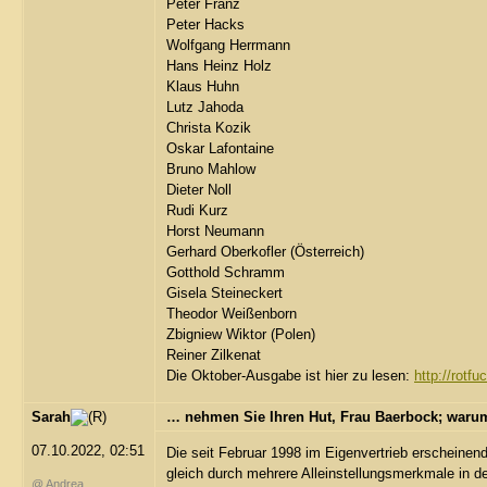
Peter Franz
Peter Hacks
Wolfgang Herrmann
Hans Heinz Holz
Klaus Huhn
Lutz Jahoda
Christa Kozik
Oskar Lafontaine
Bruno Mahlow
Dieter Noll
Rudi Kurz
Horst Neumann
Gerhard Oberkofler (Österreich)
Gotthold Schramm
Gisela Steineckert
Theodor Weißenborn
Zbigniew Wiktor (Polen)
Reiner Zilkenat
Die Oktober-Ausgabe ist hier zu lesen:
http://rotf
Sarah
… nehmen Sie Ihren Hut, Frau Baerbock; warum
07.10.2022, 02:51
Die seit Februar 1998 im Eigenvertrieb erscheinend
gleich durch mehrere Alleinstellungsmerkmale in d
@ Andrea