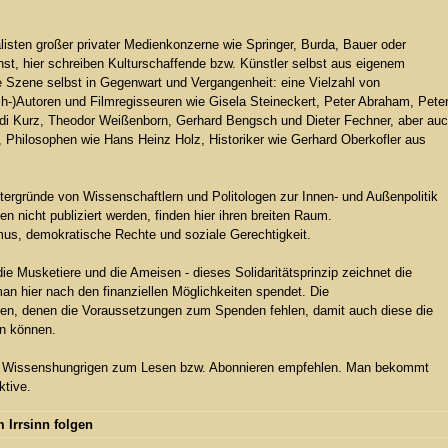
listen großer privater Medienkonzerne wie Springer, Burda, Bauer oder
st, hier schreiben Kulturschaffende bzw. Künstler selbst aus eigenem
ie Szene selbst in Gegenwart und Vergangenheit: eine Vielzahl von
ch-)Autoren und Filmregisseuren wie Gisela Steineckert, Peter Abraham, Pete
Rudi Kurz, Theodor Weißenborn, Gerhard Bengsch und Dieter Fechner, aber au
, Philosophen wie Hans Heinz Holz, Historiker wie Gerhard Oberkofler aus
tergründe von Wissenschaftlern und Politologen zur Innen- und Außenpolitik
n nicht publiziert werden, finden hier ihren breiten Raum.
mus, demokratische Rechte und soziale Gerechtigkeit.
ur die Musketiere und die Ameisen - dieses Solidaritätsprinzip zeichnet die
an hier nach den finanziellen Möglichkeiten spendet. Die
n, denen die Voraussetzungen zum Spenden fehlen, damit auch diese die
en können.
 Wissenshungrigen zum Lesen bzw. Abonnieren empfehlen. Man bekommt
ktive.
 Irrsinn folgen