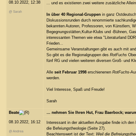
08.10.2022, 12:38
... und es existieren zwei weitere zusätzliche Alle
@ Sarah
In über 40 Regional-Gruppen
in ganz Ostdeutsch
Diskussionsrunden durch renommierte sachkundige 
bekannten Autoren, Professoren, von Künstlern, Wis
Begegnungsstätten,Kultur-Klubs und -Bühnen, Gast
interessanten Themen wie etwa "Literaturland DDR
Frieden...
Gemeinsame Veranstaltungen gibt es auch mit ander
So gibt es die Regionalgruppen des
RotFuchs
Oberl
fünf RG und vielen weiteren diversen Groß- und Kl
Alle
seit Februar 1998
erschienenen
RotFuchs
-Au
werden.
Viel Interesse, Spaß und Freude!
Sarah
Beate
… nehmen Sie Ihren Hut, Frau Baerbock; warum
08.10.2022, 16:12
Interessant in der aktuellen Ausgabe finde ich den
die Befeiungstheologie (Seite 27).
@ Andrea
Beachtenswert ist der Text:
Weil die Befreiungsthe