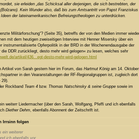
mordet, sie erleiden „das Schicksal aller derjenigen, die sich bestrebten, der
 (Bolzano). Kein Wunder also, daß bis zum Amtsantritt von Papst Franziskus
 Ideen der lateinamerikanischen Befreiungstheologen zu unterdrücken.
renzte Militärforschung“? (Seite 35), betreffs der von den Medien immer wiede
en mit dem heutigen zweiseitigen Interview mit Henner Misersky über ein
 instrumentalisierte Opferpolitik in der BRD in der Wochenendausgabe der
r die DDR zurückliegt, desto mehr wird gelogen« zu lesen, welches sehr
ewelt.de/artikel/436...egt-desto-mehr-wird-gelogen.html
 Artikel von Sarah gestern hier im Forum, das
Hartmut König
am 14. Oktober
spartner in den Vearanstaltungen der RF-Regionalgruppen ist, zugleich dort
 29).
n der Rockband
Team 4
bzw.
Thomas Natschinsky & seine Gruppe
sowie im
ein weiterr Liedermacher (über den Sarah, Wolfgang, Pfeffi und ich ebenfalls
ich
Diether Dehm
, ebenfalls Abonnent der Zeitschrift ist.
 Irrsinn folgen
s ein weiterer
nd ich ebenfalls vor