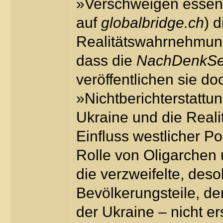
»Verschweigen essenti
auf
globalbridge.ch
) 
Realitätswahrnehmun
dass die
NachDenkSe
veröffentlichen sie do
»Nichtberichterstattu
Ukraine und die Reali
Einfluss westlicher Po
Rolle von Oligarchen 
die verzweifelte, des
Bevölkerungsteile, de
der Ukraine – nicht er