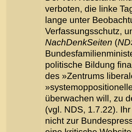
verboten, die linke T
lange unter Beobacht
Verfassungsschutz, un
NachDenkSeiten
(
ND
Bundesfamilienminist
politische Bildung fi
des »Zentrums libera
»systemoppositionell
überwachen will, zu 
(vgl. NDS, 1.7.22). I
nicht zur Bundespress
eine kritische Websit