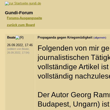
gundi.de
Gundi-Forum
Forums-Ausgangsseite
zurück zum Board
Beate
Propaganda gegen Kriegsmüdigkeit
(allgemein)
26.09.2022, 17:46
Folgenden von mir ge
(editiert von Beate,
26.09.2022, 17:54)
journalistischen Tätig
vollständige Artikel 
vollständig nachzules
Der Autor Georg Ramm
Budapest, Ungarn) ist