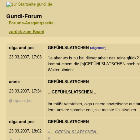
gundi.de
Gundi-Forum
Forums-Ausgangsseite
zurück zum Board
olga und josi
GEFÜHLSLATSCHEN
(allgemein)
23.03.2007, 17:03
"ja aber wo is nu bei dieser arbeit das reine glüc
kommt einem die [b]GEFÜHLSLATSCHEN noch nich
Walter ulbricht
annie
GEFÜHLSLATSCHEN
23.03.2007, 17:34
...GEFÜHLSLATSCHEN...
@ olga und josi
ihr müßt verstehen, olga unsere sowjetische austa
lernt unsere sprache erst, sie meinte filzlatschen.
olga und josi
GEFÜHLSLATSCHEN
23.03.2007, 18:02
»
...GEFÜHLSLATSCHEN...
»