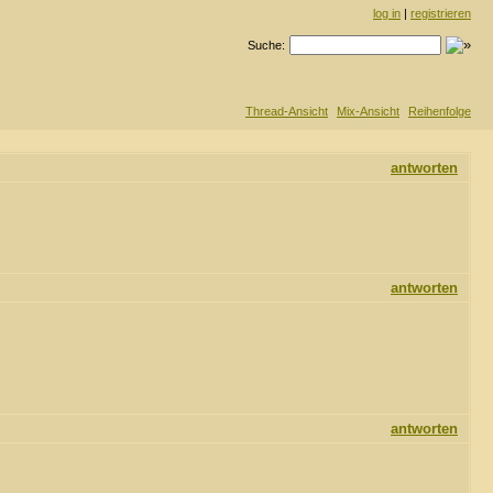
log in
|
registrieren
Suche:
Thread-Ansicht
Mix-Ansicht
Reihenfolge
antworten
antworten
antworten