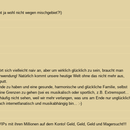
eht ja wohl nicht wegen mischgebiet?!)
t sich vielleicht naiv an, aber um wirklich glücklich zu sein, braucht man
hwendung! Natürlich kommt unsere heutige Welt ohne das nicht mehr aus,
putt.
nde zu haben und eine gesunde, harmonische und glückliche Familie, selbst
eine Grenzen zu gehen (sei es musikalisch oder sportlich, z.B. Extremsport...
 häufig nicht sehen, weil wir mehr verlangen, was uns am Ende nur unglücklic
uch internetfanatisch und musikabhängig bin... :-)
VIPs mit ihren Millionen auf dem Konto! Geld, Geld, Geld und Magersucht!!!