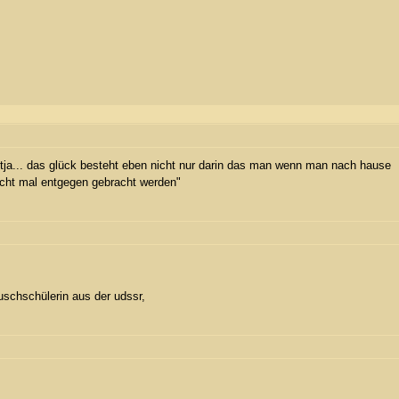
k? tja... das glück besteht eben nicht nur darin das man wenn man nach hause
t mal entgegen gebracht werden"
uschschülerin aus der udssr,