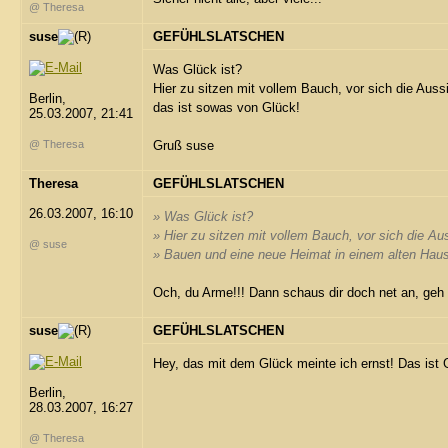
@ Theresa
suse
GEFÜHLSLATSCHEN
Was Glück ist?
Hier zu sitzen mit vollem Bauch, vor sich die Aus
Berlin,
das ist sowas von Glück!
25.03.2007, 21:41
@ Theresa
Gruß suse
Theresa
GEFÜHLSLATSCHEN
26.03.2007, 16:10
» Was Glück ist?
» Hier zu sitzen mit vollem Bauch, vor sich die Au
@ suse
» Bauen und eine neue Heimat in einem alten Hau
Och, du Arme!!! Dann schaus dir doch net an, geh l
suse
GEFÜHLSLATSCHEN
Hey, das mit dem Glück meinte ich ernst! Das ist 
Berlin,
28.03.2007, 16:27
@ Theresa