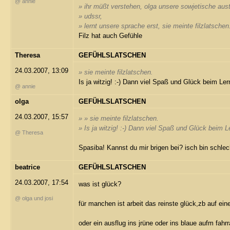
@ annie
» ihr müßt verstehen, olga unsere sowjetische aus
» udssr,
» lernt unsere sprache erst, sie meinte filzlatschen
Filz hat auch Gefühle
Theresa
GEFÜHLSLATSCHEN
24.03.2007, 13:09
» sie meinte filzlatschen.
Is ja witzig! :-) Dann viel Spaß und Glück beim Ler
@ annie
olga
GEFÜHLSLATSCHEN
24.03.2007, 15:57
» » sie meinte filzlatschen.
» Is ja witzig! :-) Dann viel Spaß und Glück beim L
@ Theresa
Spasiba! Kannst du mir brigen bei? isch bin schlec
beatrice
GEFÜHLSLATSCHEN
24.03.2007, 17:54
was ist glück?
@ olga und josi
für manchen ist arbeit das reinste glück,zb auf ein
oder ein ausflug ins jrüne oder ins blaue aufm fahr