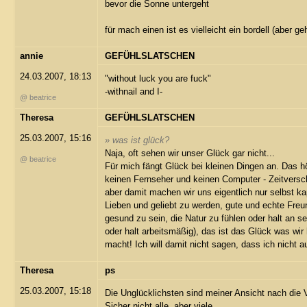
bevor die Sonne untergeht
für mach einen ist es vielleicht ein bordell (aber g
annie
GEFÜHLSLATSCHEN
24.03.2007, 18:13
"without luck you are fuck"
-withnail and I-
@ beatrice
Theresa
GEFÜHLSLATSCHEN
25.03.2007, 15:16
» was ist glück?
Naja, oft sehen wir unser Glück gar nicht...
@ beatrice
Für mich fängt Glück bei kleinen Dingen an. Das hör
keinen Fernseher und keinen Computer - Zeitversc
aber damit machen wir uns eigentlich nur selbst ka
Lieben und geliebt zu werden, gute und echte Freu
gesund zu sein, die Natur zu fühlen oder halt an s
oder halt arbeitsmäßig), das ist das Glück was wir
macht! Ich will damit nicht sagen, dass ich nicht a
Theresa
ps
25.03.2007, 15:18
Die Unglücklichsten sind meiner Ansicht nach die 
Sicher nicht alle, aber viele...