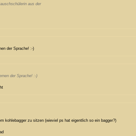
tauschschülerin aus der
.
nen der Sprache! :-)
ernen der Sprache! :-)
ht
em kohlebagger zu sitzen (wieviel ps hat eigentlich so ein bagger?)
rad