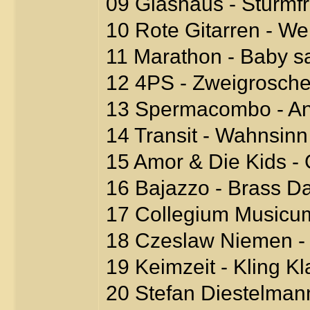
09 Glashaus - Sturmfr
10 Rote Gitarren - We
11 Marathon - Baby s
12 4PS - Zweigrosche
13 Spermacombo - An
14 Transit - Wahnsinn
15 Amor & Die Kids -
16 Bajazzo - Brass D
17 Collegium Musicum
18 Czeslaw Niemen -
19 Keimzeit - Kling K
20 Stefan Diestelma