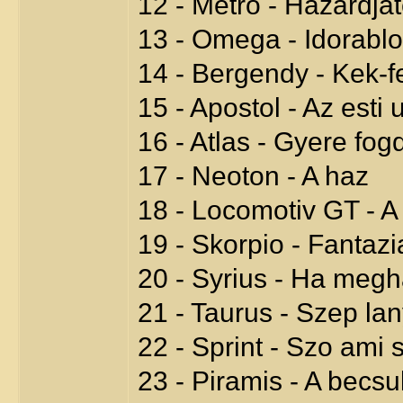
12 - Metro - Hazardja
13 - Omega - Idorablo
14 - Bergendy - Kek-f
15 - Apostol - Az esti 
16 - Atlas - Gyere fo
17 - Neoton - A haz
18 - Locomotiv GT - A
19 - Skorpio - Fantazi
20 - Syrius - Ha megha
21 - Taurus - Szep la
22 - Sprint - Szo ami 
23 - Piramis - A becsu