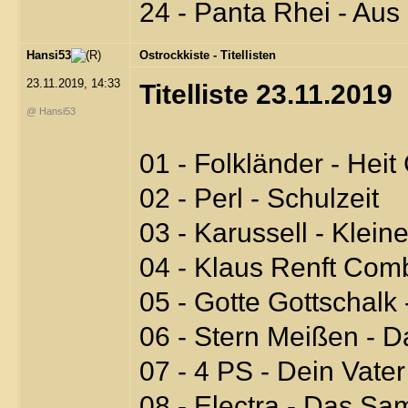
24 - Panta Rhei - Aus
Hansi53
Ostrockkiste - Titellisten
23.11.2019, 14:33
Titelliste 23.11.2019
@ Hansi53
01 - Folkländer - Hei
02 - Perl - Schulzeit
03 - Karussell - Klein
04 - Klaus Renft Comb
05 - Gotte Gottschalk
06 - Stern Meißen - D
07 - 4 PS - Dein Vate
08 - Electra - Das S