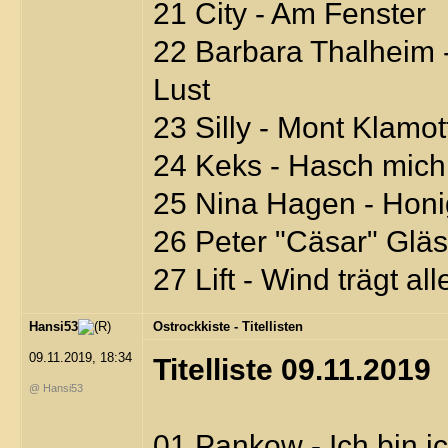
21 City - Am Fenster
22 Barbara Thalheim 
Lust
23 Silly - Mont Klamot
24 Keks - Hasch mic
25 Nina Hagen - Hon
26 Peter "Cäsar" Gläse
27 Lift - Wind trägt all
Hansi53
Ostrockkiste - Titellisten
09.11.2019, 18:34
Titelliste 09.11.2019
@ Hansi53
01 Pankow - Ich bin i