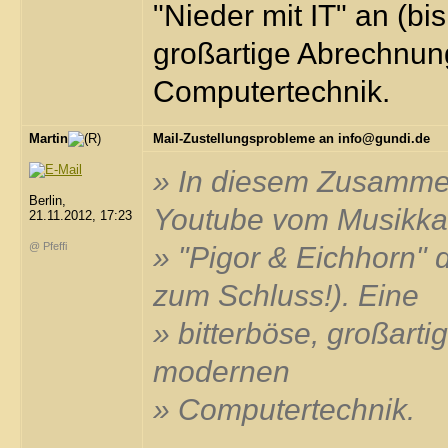
"Nieder mit IT" an (bi
großartige Abrechnu
Computertechnik.
Martin
Mail-Zustellungsprobleme an info@gundi.de
» In diesem Zusammen
Berlin,
Youtube vom Musikka
21.11.2012, 17:23
@ Pfeffi
» "Pigor & Eichhorn" d
zum Schluss!). Eine
» bitterböse, großart
modernen
» Computertechnik.