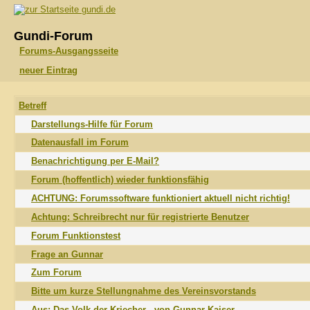
gundi.de
Gundi-Forum
Forums-Ausgangsseite
neuer Eintrag
Betreff
Darstellungs-Hilfe für Forum
Datenausfall im Forum
Benachrichtigung per E-Mail?
Forum (hoffentlich) wieder funktionsfähig
ACHTUNG: Forumssoftware funktioniert aktuell nicht richtig!
Achtung: Schreibrecht nur für registrierte Benutzer
Forum Funktionstest
Frage an Gunnar
Zum Forum
Bitte um kurze Stellungnahme des Vereinsvorstands
Aus: Das Volk der Kriecher - von Gunnar Kaiser