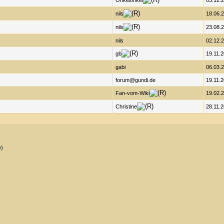
Onkelonkel
03.12.2
nils
18.06.2
nils
23.08.2
nils
02.12.2
gb
19.11.2
gabi
06.03.2
forum@gundi.de
19.11.2
Fan-vom-Wiki
19.02.2
Christine
28.11.2
e)