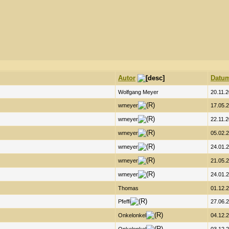
Autor
Datu
Wolfgang Meyer
20.11.2
wmeyer
17.05.2
wmeyer
22.11.2
wmeyer
05.02.2
wmeyer
24.01.2
wmeyer
21.05.2
wmeyer
24.01.2
Thomas
01.12.2
Pfeffi
27.06.2
Onkelonkel
04.12.2