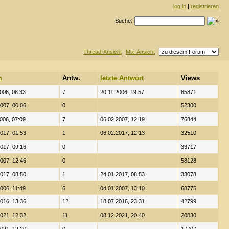
log in
|
registrieren
Suche:
Thread-Ansicht
Mix-Ansicht
m
Antw.
letzte Antwort
Views
006, 08:33
7
20.11.2006, 19:57
85871
007, 00:06
0
52300
006, 07:09
7
06.02.2007, 12:19
76844
017, 01:53
1
06.02.2017, 12:13
32510
017, 09:16
0
33717
007, 12:46
0
58128
017, 08:50
1
24.01.2017, 08:53
33078
006, 11:49
6
04.01.2007, 13:10
68775
016, 13:36
12
18.07.2016, 23:31
42799
021, 12:32
11
08.12.2021, 20:40
20830