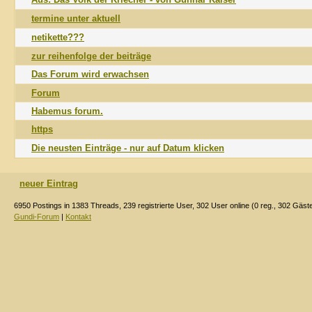
termine unter aktuell
netikette???
zur reihenfolge der beiträge
Das Forum wird erwachsen
Forum
Habemus forum.
https
Die neusten Einträge - nur auf Datum klicken
neuer Eintrag
6950 Postings in 1383 Threads, 239 registrierte User, 302 User online (0 reg., 302 Gäst
Gundi-Forum
|
Kontakt