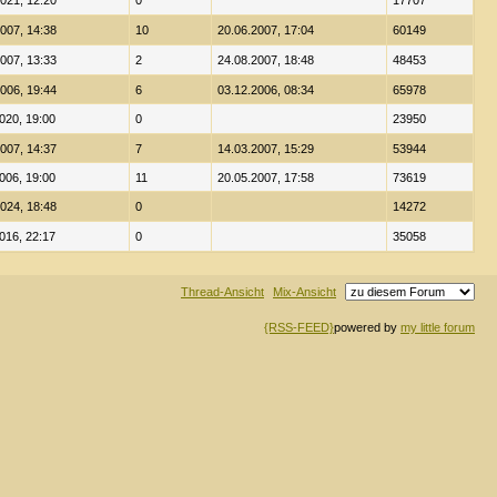
021, 12:20
0
17707
007, 14:38
10
20.06.2007, 17:04
60149
007, 13:33
2
24.08.2007, 18:48
48453
006, 19:44
6
03.12.2006, 08:34
65978
020, 19:00
0
23950
007, 14:37
7
14.03.2007, 15:29
53944
006, 19:00
11
20.05.2007, 17:58
73619
024, 18:48
0
14272
016, 22:17
0
35058
Thread-Ansicht
Mix-Ansicht
{RSS-FEED}
powered by
my little forum