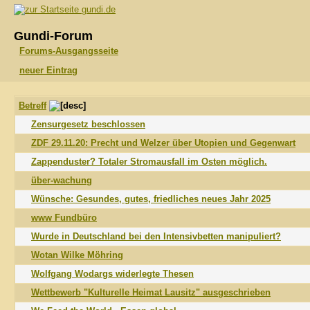
gundi.de
Gundi-Forum
Forums-Ausgangsseite
neuer Eintrag
Betreff
Zensurgesetz beschlossen
ZDF 29.11.20: Precht und Welzer über Utopien und Gegenwart
Zappenduster? Totaler Stromausfall im Osten möglich.
über-wachung
Wünsche: Gesundes, gutes, friedliches neues Jahr 2025
www Fundbüro
Wurde in Deutschland bei den Intensivbetten manipuliert?
Wotan Wilke Möhring
Wolfgang Wodargs widerlegte Thesen
Wettbewerb "Kulturelle Heimat Lausitz" ausgeschrieben