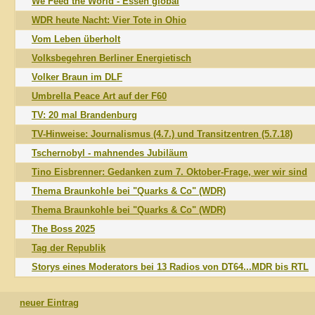
We Feed the World - Essen global
WDR heute Nacht: Vier Tote in Ohio
Vom Leben überholt
Volksbegehren Berliner Energietisch
Volker Braun im DLF
Umbrella Peace Art auf der F60
TV: 20 mal Brandenburg
TV-Hinweise: Journalismus (4.7.) und Transitzentren (5.7.18)
Tschernobyl - mahnendes Jubiläum
Tino Eisbrenner: Gedanken zum 7. Oktober-Frage, wer wir sind
Thema Braunkohle bei "Quarks & Co" (WDR)
Thema Braunkohle bei "Quarks & Co" (WDR)
The Boss 2025
Tag der Republik
Storys eines Moderators bei 13 Radios von DT64...MDR bis RTL
neuer Eintrag