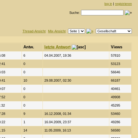
log in
|
registrieren
Suche:
Thread-Ansicht
Mix-Ansicht
Antw.
letzte Antwort
Views
5:08
6
04.04.2007, 19:36
57810
2:41
0
53123
4:03
0
56646
9:41
10
29.08.2007, 02:30
66187
9:07
0
40461
7:52
0
49908
1:32
0
45295
7:28
9
16.12.2008, 01:34
53460
3:22
1
16.04.2009, 23:37
49286
1:15
14
11.05.2009, 16:13
56580