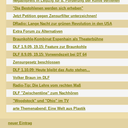
Negativpreis in Leipzig für d. Förderung der Kohle verliehen
"Die Bestohlenen werden sich erheben"
Jetzt Petition gegen Zensurfilter unterzeichnen!
DRadio: Lange Nacht zur grünen Revolution in den USA
Extra Forum zu Alternativen
Braunkohle-Kombinat Espenhain als Theaterbühne
DLF 1.9.09, 19.15: Feature zur Braunkohle
DLF 8.9.09, 19.15: Vorwendezeit bei DT 64
Zensurgesetz beschlossen
DLF 1.10.09: Heute bleibt das Auto stehen...
Volker Braun im DLF
Radio-Tip: Die Lehre vom rechten Maß
DLF "Zwischentöne" zum Nachhören
"Woodstock" und "Ohio" im TV
arte Themenabend: Eine Welt aus Plastik
neuer Eintrag