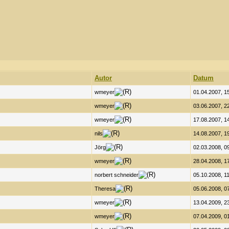
Autor
Datum
wmeyer
01.04.2007, 1
wmeyer
03.06.2007, 2
wmeyer
17.08.2007, 1
nils
14.08.2007, 1
Jörg
02.03.2008, 0
wmeyer
28.04.2008, 1
norbert schneider
05.10.2008, 1
Theresa
05.06.2008, 0
wmeyer
13.04.2009, 2
wmeyer
07.04.2009, 0