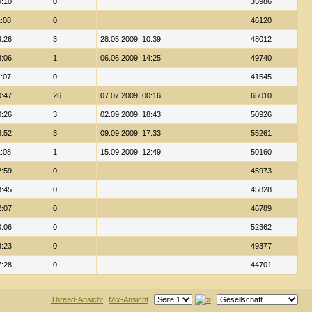
9:10
0
35986
1:08
0
46120
3:26
3
28.05.2009, 10:39
48012
3:06
1
06.06.2009, 14:25
49740
1:07
0
41545
0:47
26
07.07.2009, 00:16
65010
0:26
3
02.09.2009, 18:43
50926
8:52
3
09.09.2009, 17:33
55261
1:08
1
15.09.2009, 12:49
50160
2:59
0
45973
8:45
0
45828
2:07
0
46789
0:06
0
52362
3:23
0
49377
7:28
0
44701
Thread-Ansicht
Mix-Ansicht