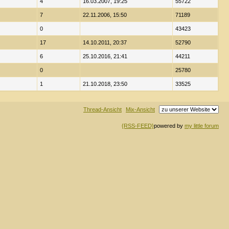
4
16.03.2007, 19:25
55722
7
22.11.2006, 15:50
71189
0
43423
17
14.10.2011, 20:37
52790
6
25.10.2016, 21:41
44211
0
25780
1
21.10.2018, 23:50
33525
Thread-Ansicht
Mix-Ansicht
{RSS-FEED}
powered by
my little forum