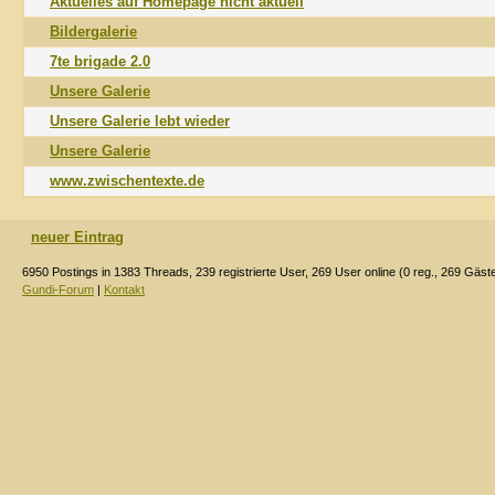
Aktuelles auf Homepage nicht aktuell
Bildergalerie
7te brigade 2.0
Unsere Galerie
Unsere Galerie lebt wieder
Unsere Galerie
www.zwischentexte.de
neuer Eintrag
6950 Postings in 1383 Threads, 239 registrierte User, 269 User online (0 reg., 269 Gäst
Gundi-Forum
|
Kontakt