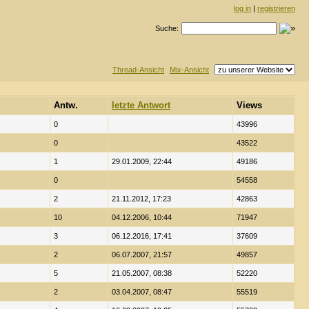
log in
|
registrieren
Suche:
Thread-Ansicht
Mix-Ansicht
Antw.
letzte Antwort
Views
0
43996
0
43522
1
29.01.2009, 22:44
49186
0
54558
2
21.11.2012, 17:23
42863
10
04.12.2006, 10:44
71947
3
06.12.2016, 17:41
37609
2
06.07.2007, 21:57
49857
5
21.05.2007, 08:38
52220
2
03.04.2007, 08:47
55519